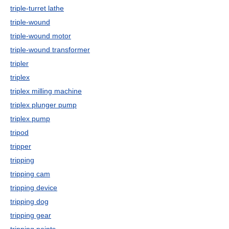
triple-turret lathe
triple-wound
triple-wound motor
triple-wound transformer
tripler
triplex
triplex milling machine
triplex plunger pump
triplex pump
tripod
tripper
tripping
tripping cam
tripping device
tripping dog
tripping gear