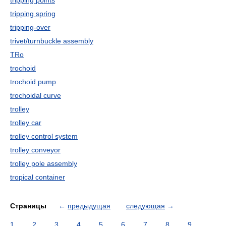
tripping points
tripping spring
tripping-over
trivet/turnbuckle assembly
TRo
trochoid
trochoid pump
trochoidal curve
trolley
trolley car
trolley control system
trolley conveyor
trolley pole assembly
tropical container
Страницы
←
предыдущая
следующая
→
1
2
3
4
5
6
7
8
9