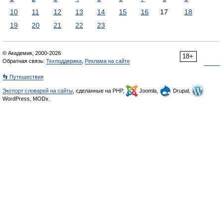
10
11
12
13
14
15
16
17
18
19
20
21
22
23
© Академик, 2000-2026
18+
Обратная связь:
Техподдержка
,
Реклама на сайте
👣 Путешествия
Экспорт словарей на сайты
, сделанные на PHP,
Joomla,
Drupal,
WordPress, MODx.